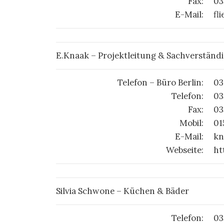
Fax:
03
E-Mail:
fl
E.Knaak – Projektleitung & Sachverständ
Telefon – Büro Berlin:
03
Telefon:
03
Fax:
03
Mobil:
01
E-Mail:
kn
Webseite:
ht
Silvia Schwone – Küchen & Bäder
Telefon:
03