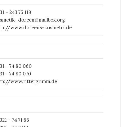
31 – 243 75 119
smetik_doreen@mailbox.org
tp://www.doreens-kosmetik.de
31 – 74 80 060
31 – 74 80 070
tp://www.rittergrimm.de
321 – 74 71 88