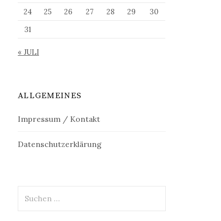
24
25
26
27
28
29
30
31
« JULI
ALLGEMEINES
Impressum / Kontakt
Datenschutzerklärung
S
u
c