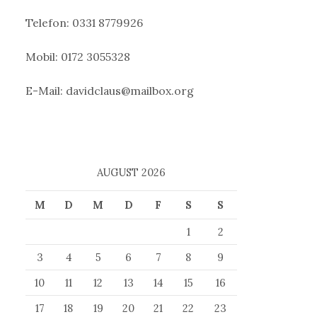
h
:
Telefon:
0331 8779926
Mobil: 0172 3055328
E-Mail: davidclaus@mailbox.org
AUGUST 2026
M
D
M
D
F
S
S
1
2
3
4
5
6
7
8
9
10
11
12
13
14
15
16
17
18
19
20
21
22
23