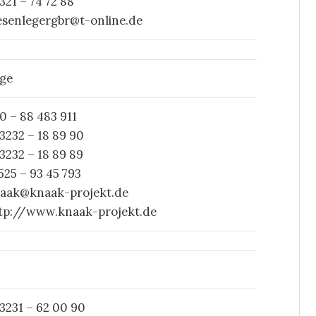
321 – 74 72 88
iesenlegergbr@t-online.de
ige
0 – 88 483 911
3232 – 18 89 90
3232 – 18 89 89
525 – 93 45 793
aak@knaak-projekt.de
tp://www.knaak-projekt.de
3231 – 62 00 90