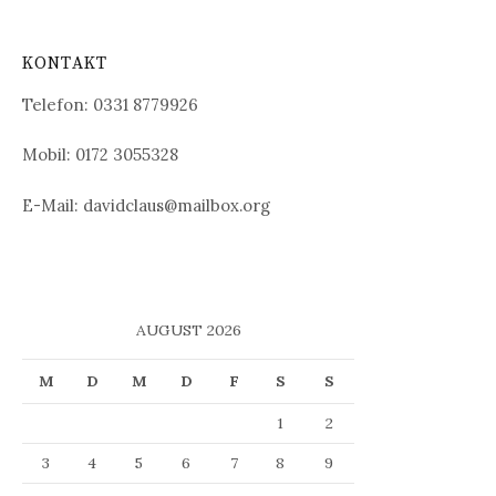
KONTAKT
Telefon:
0331 8779926
Mobil: 0172 3055328
E-Mail: davidclaus@mailbox.org
AUGUST 2026
M
D
M
D
F
S
S
1
2
3
4
5
6
7
8
9